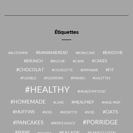
Étiquettes
BANANABREAD
BRIOCHE
AUTOMNE
BOWLCAKE
BRUNCH
CAKES
BUCHE
CAKE
CHOCOLAT
FIT
COURGETTE
EPIPHANIE
FLEXIBLE
FOODPORN
FRAISES
GALETTES
HEALTHY
HEALTHYFOOD
HOMEMADE
MEALPREP
LIVRE
MEAL PREP
OATS
MUFFINS
NOEL
NOISETTE
NOËL
PORRIDGE
PANCAKES
PATATE DOUCE
RAW
SALADE