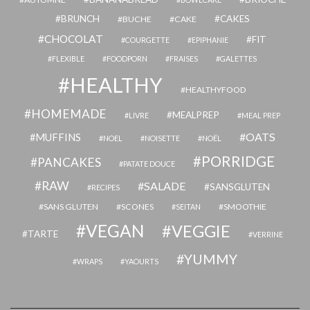
BRUNCH
CAKES
BUCHE
CAKE
CHOCOLAT
FIT
COURGETTE
EPIPHANIE
FLEXIBLE
FOODPORN
FRAISES
GALETTES
HEALTHY
HEALTHYFOOD
HOMEMADE
MEALPREP
LIVRE
MEAL PREP
OATS
MUFFINS
NOEL
NOISETTE
NOËL
PORRIDGE
PANCAKES
PATATE DOUCE
RAW
SALADE
SANSGLUTEN
RECIPES
SANS GLUTEN
SCONES
SMOOTHIE
SEITAN
VEGAN
VEGGIE
TARTE
VERRINE
YUMMY
WRAPS
YAOURTS