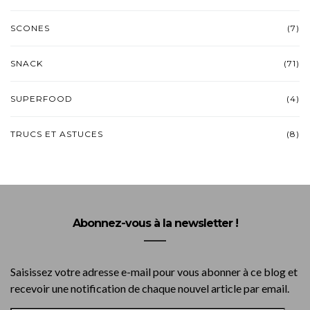
SCONES
(7)
SNACK
(71)
SUPERFOOD
(4)
TRUCS ET ASTUCES
(8)
Abonnez-vous à la newsletter !
Saisissez votre adresse e-mail pour vous abonner à ce blog et
recevoir une notification de chaque nouvel article par email.