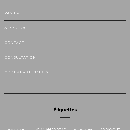
PANIER
A PROPOS
CONTACT
CONSULTATION
CODES PARTENAIRES
Étiquettes
BANANABREAD
BRIOCHE
AUTOMNE
BOWLCAKE