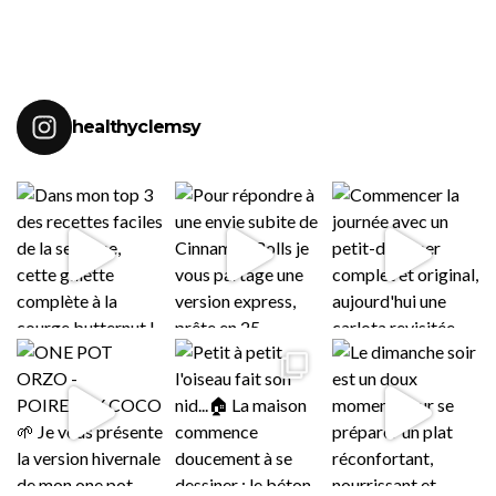
healthyclemsy