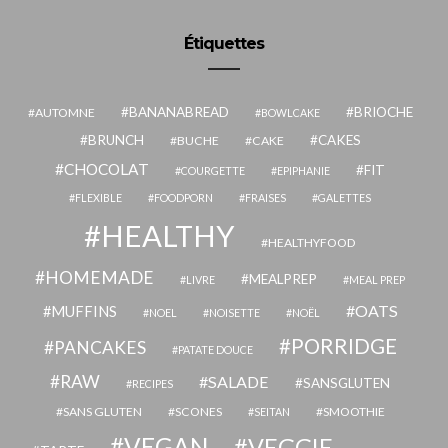
Étiquettes
BANANABREAD
BRIOCHE
AUTOMNE
BOWLCAKE
BRUNCH
CAKES
BUCHE
CAKE
CHOCOLAT
FIT
COURGETTE
EPIPHANIE
FLEXIBLE
FOODPORN
FRAISES
GALETTES
HEALTHY
HEALTHYFOOD
HOMEMADE
MEALPREP
LIVRE
MEAL PREP
OATS
MUFFINS
NOEL
NOISETTE
NOËL
PORRIDGE
PANCAKES
PATATE DOUCE
RAW
SALADE
SANSGLUTEN
RECIPES
SANS GLUTEN
SCONES
SMOOTHIE
SEITAN
VEGAN
VEGGIE