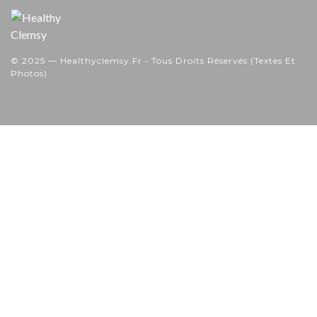
© 2025 — Healthyclemsy.fr • Tous Droits Réservés (textes Et
Photos)