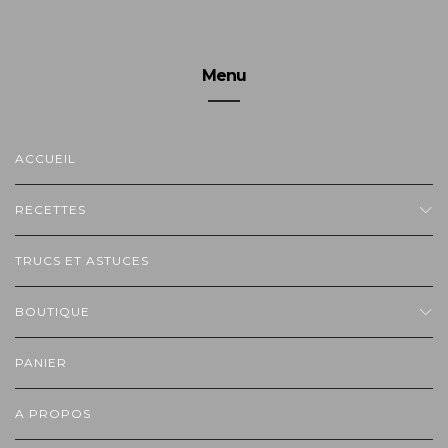
Menu
ACCUEIL
RECETTES
TRUCS ET ASTUCES
BOUTIQUE
PANIER
A PROPOS