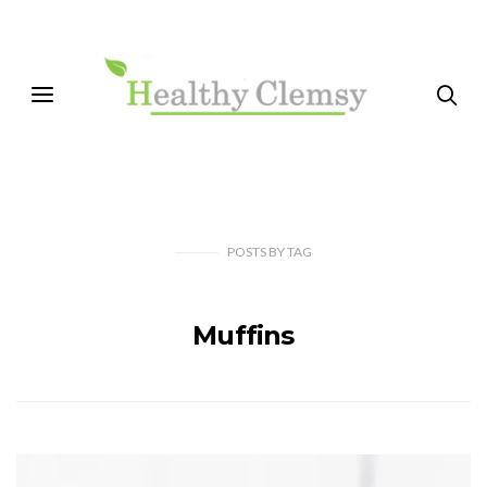
POSTS
BY
TAG
Muffins