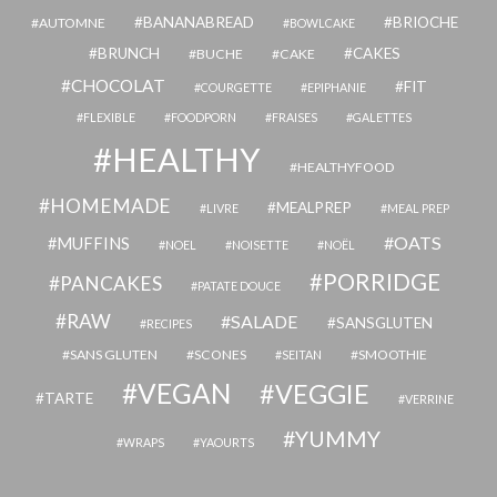
BANANABREAD
BRIOCHE
AUTOMNE
BOWLCAKE
BRUNCH
CAKES
BUCHE
CAKE
CHOCOLAT
FIT
COURGETTE
EPIPHANIE
FLEXIBLE
FOODPORN
FRAISES
GALETTES
HEALTHY
HEALTHYFOOD
HOMEMADE
MEALPREP
LIVRE
MEAL PREP
OATS
MUFFINS
NOEL
NOISETTE
NOËL
PORRIDGE
PANCAKES
PATATE DOUCE
RAW
SALADE
SANSGLUTEN
RECIPES
SANS GLUTEN
SCONES
SMOOTHIE
SEITAN
VEGAN
VEGGIE
TARTE
VERRINE
YUMMY
WRAPS
YAOURTS