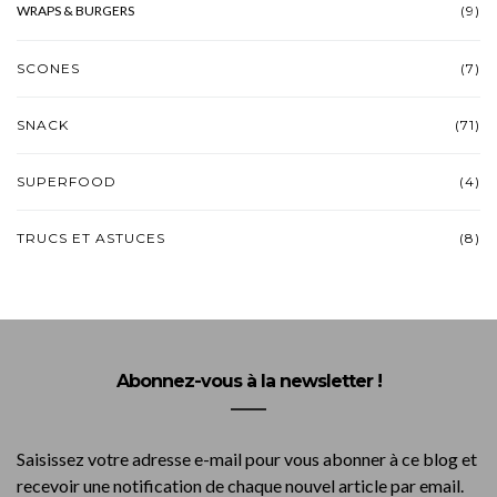
WRAPS & BURGERS
(9)
SCONES
(7)
SNACK
(71)
SUPERFOOD
(4)
TRUCS ET ASTUCES
(8)
Abonnez-vous à la newsletter !
Saisissez votre adresse e-mail pour vous abonner à ce blog et
recevoir une notification de chaque nouvel article par email.