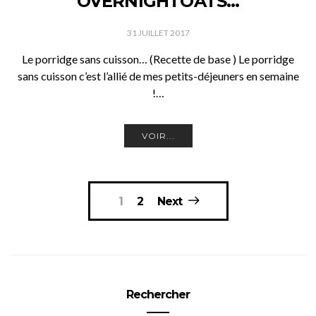
OVERNIGHTOATS…
31 JUILLET 2017
Le porridge sans cuisson… (Recette de base ) Le porridge
sans cuisson c’est l’allié de mes petits-déjeuners en semaine
!…
VOIR...
Pagination
1
2
Next
des
publications
Rechercher