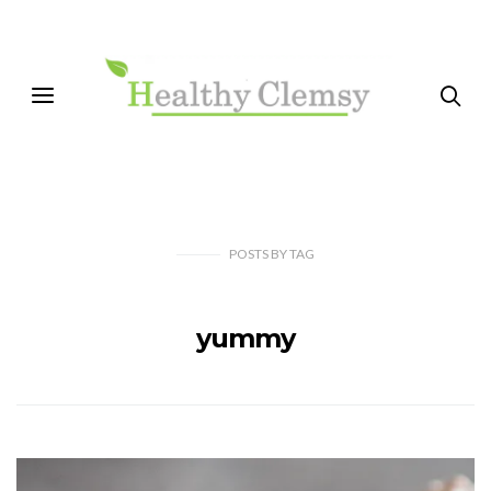
POSTS
BY
TAG
yummy