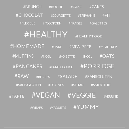
BRUNCH
CAKES
BUCHE
CAKE
CHOCOLAT
FIT
COURGETTE
EPIPHANIE
FLEXIBLE
FOODPORN
FRAISES
GALETTES
HEALTHY
HEALTHYFOOD
HOMEMADE
MEALPREP
LIVRE
MEAL PREP
OATS
MUFFINS
NOEL
NOISETTE
NOËL
PORRIDGE
PANCAKES
PATATE DOUCE
RAW
SALADE
SANSGLUTEN
RECIPES
SANS GLUTEN
SCONES
SMOOTHIE
SEITAN
VEGAN
VEGGIE
TARTE
VERRINE
YUMMY
WRAPS
YAOURTS