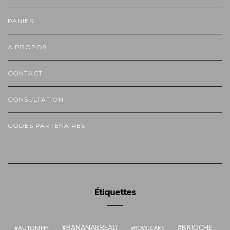
PANIER
A PROPOS
CONTACT
CONSULTATION
CODES PARTENAIRES
Étiquettes
BANANABREAD
BRIOCHE
AUTOMNE
BOWLCAKE