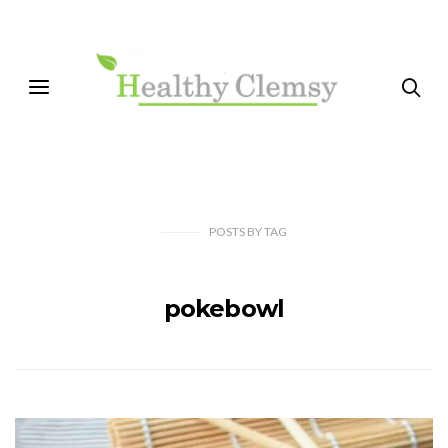
POSTS
BY
TAG
pokebowl