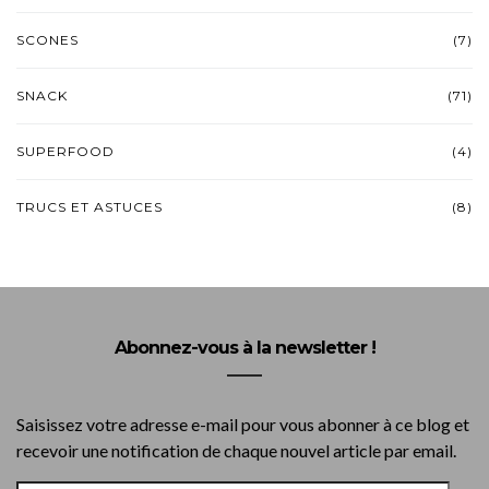
SCONES
(7)
SNACK
(71)
SUPERFOOD
(4)
TRUCS ET ASTUCES
(8)
Abonnez-vous à la newsletter !
Saisissez votre adresse e-mail pour vous abonner à ce blog et
recevoir une notification de chaque nouvel article par email.