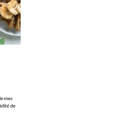
 de mes
idité de