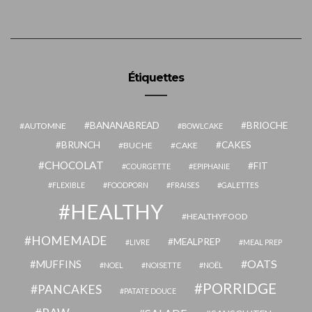
Étiquettes
BANANABREAD
BRIOCHE
AUTOMNE
BOWLCAKE
BRUNCH
CAKES
BUCHE
CAKE
CHOCOLAT
FIT
COURGETTE
EPIPHANIE
FLEXIBLE
FOODPORN
FRAISES
GALETTES
HEALTHY
HEALTHYFOOD
HOMEMADE
MEALPREP
LIVRE
MEAL PREP
OATS
MUFFINS
NOEL
NOISETTE
NOËL
PORRIDGE
PANCAKES
PATATE DOUCE