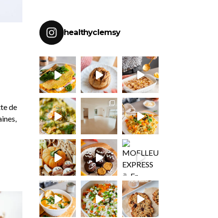
healthyclemsy
te de
aines,