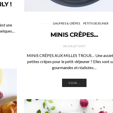
LY !
GAUFRES & CRÊPES
PETITS-DEJEUNER
’est une
quelques…
MINIS CRÊPES…
28 JUILLET 2017
MINIS CRÊPES AUX MILLES TROUS… Une assiet
petites crêpes pour le petit-déjeuner ? Elles sont s
gourmandes et réalisées…
VOIR...