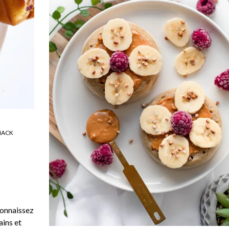
NACK
nnaissez
ains et