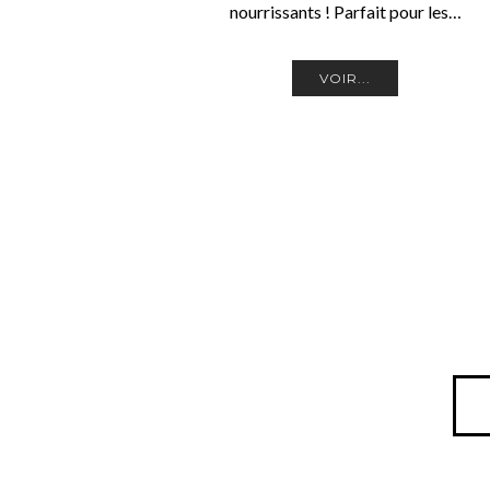
nourrissants ! Parfait pour les…
VOIR...
Pagination
des
publications