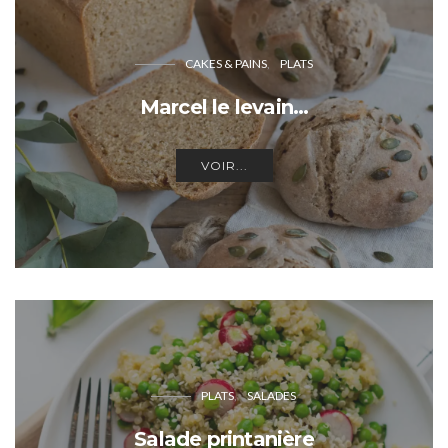
CAKES & PAINS
PLATS
Marcel le levain…
VOIR...
PLATS
SALADES
Salade printanière