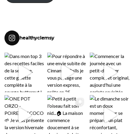
healthyclemsy