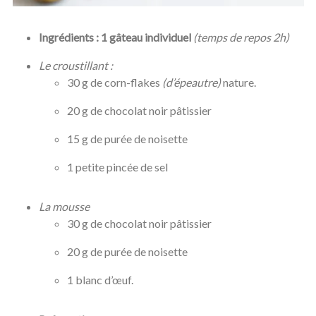
Ingrédients : 1 gâteau individuel
(temps de repos 2h)
Le croustillant :
30 g de corn-flakes
(d’épeautre)
nature.
20 g de chocolat noir pâtissier
15 g de purée de noisette
1 petite pincée de sel
La mousse
30 g de chocolat noir pâtissier
20 g de purée de noisette
1 blanc d’œuf.