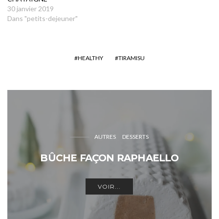
30 janvier 2019
Dans "petits-dejeuner"
HEALTHY
TIRAMISU
AUTRES
DESSERTS
BÛCHE FAÇON RAPHAELLO
VOIR...