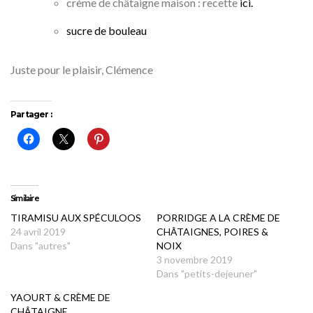
crème de châtaigne maison : recette
ici.
sucre de bouleau
Juste pour le plaisir, Clémence
Partager :
Similaire
TIRAMISU AUX SPÉCULOOS
PORRIDGE A LA CRÈME DE
24 avril 2019
CHÂTAIGNES, POIRES &
Dans "autres"
NOIX
3 novembre 2019
Dans "petits-dejeuner"
YAOURT & CRÈME DE
CHÂTAIGNE