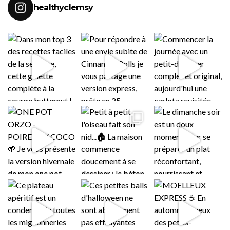
healthyclemsy