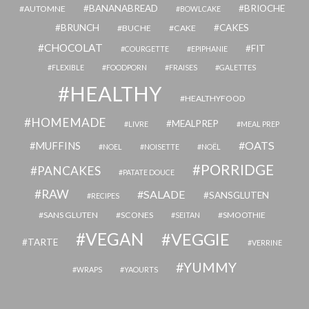
BANANABREAD
BRIOCHE
AUTOMNE
BOWLCAKE
BRUNCH
CAKES
BUCHE
CAKE
CHOCOLAT
FIT
COURGETTE
EPIPHANIE
FLEXIBLE
FOODPORN
FRAISES
GALETTES
HEALTHY
HEALTHYFOOD
HOMEMADE
MEALPREP
LIVRE
MEAL PREP
OATS
MUFFINS
NOEL
NOISETTE
NOËL
PORRIDGE
PANCAKES
PATATE DOUCE
RAW
SALADE
SANSGLUTEN
RECIPES
SANS GLUTEN
SCONES
SMOOTHIE
SEITAN
VEGAN
VEGGIE
TARTE
VERRINE
YUMMY
WRAPS
YAOURTS