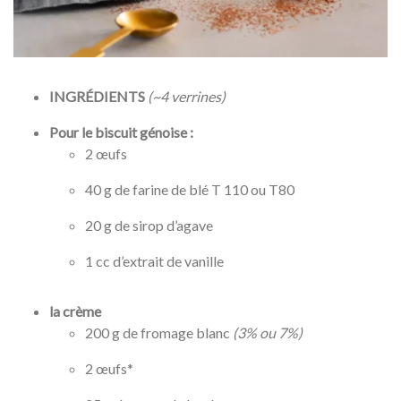
INGRÉDIENTS
(~4 verrines)
Pour le biscuit génoise :
2 œufs
40 g de farine de blé T 110 ou T80
20 g de sirop d’agave
1 cc d’extrait de vanille
la crème
200 g de fromage blanc
(3% ou 7%)
2 œufs*