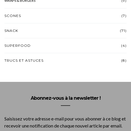
WRAPS & BURGERS
(9)
SCONES
(7)
SNACK
(71)
SUPERFOOD
(4)
TRUCS ET ASTUCES
(8)
Abonnez-vous à la newsletter !
Saisissez votre adresse e-mail pour vous abonner à ce blog et
recevoir une notification de chaque nouvel article par email.