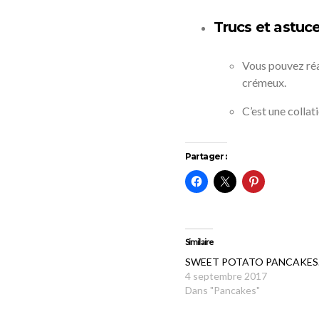
Trucs et astuc
Vous pouvez réa
crémeux.
C’est une collat
Partager :
Similaire
SWEET POTATO PANCAKES
4 septembre 2017
Dans "Pancakes"