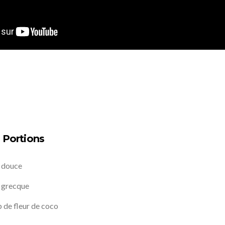
3 Portions
e douce
 grecque
p de fleur de coco