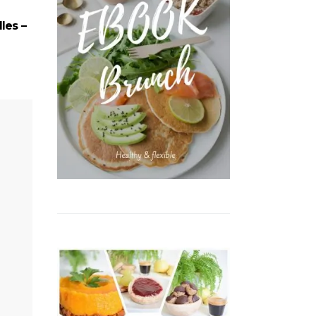
les –
BROOKIES
MUFF