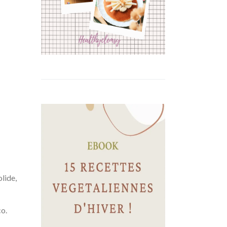
lide,
o.