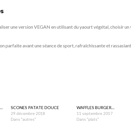
es
liser une version VEGAN en utilisant du yaourt végétal, choisir un
ion parfaite avant une séance de sport, rafraîchissante et rassasiant
…
SCONES PATATE DOUCE
WAFFLES BURGER…
29 décembre 2018
11 septembre 2017
Dans "autres"
Dans "plats"