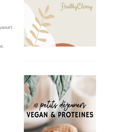
 yaourt
e.