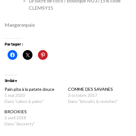
Le sucre de coco / Boutique NU3 /15% code
CLEMSY15
Mangerenpaix
Partager :
Similaire
Pain pita à la patate douce
COMME DES SAVANES
1 mai 2020
3 octobre 2017
Dans "cakes & pains"
Dans "biscuits & revisites"
BROOKIES
2 avril 2018
Dans "desserts"