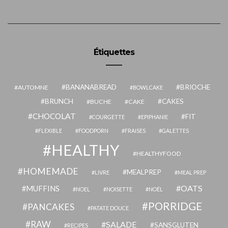
Étiquettes
BANANABREAD
BRIOCHE
AUTOMNE
BOWLCAKE
BRUNCH
CAKES
BUCHE
CAKE
CHOCOLAT
FIT
COURGETTE
EPIPHANIE
FLEXIBLE
FOODPORN
FRAISES
GALETTES
HEALTHY
HEALTHYFOOD
HOMEMADE
MEALPREP
LIVRE
MEAL PREP
OATS
MUFFINS
NOEL
NOISETTE
NOËL
PORRIDGE
PANCAKES
PATATE DOUCE
RAW
SALADE
SANSGLUTEN
RECIPES