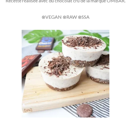
Recette réalisée avec du chocolat cru de la marque OMBAR.
⊗VEGAN ⊗RAW ⊗SSA