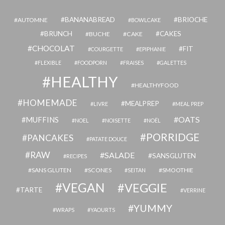
BANANABREAD
BRIOCHE
AUTOMNE
BOWLCAKE
BRUNCH
CAKES
BUCHE
CAKE
CHOCOLAT
FIT
COURGETTE
EPIPHANIE
FLEXIBLE
FOODPORN
FRAISES
GALETTES
HEALTHY
HEALTHYFOOD
HOMEMADE
MEALPREP
LIVRE
MEAL PREP
OATS
MUFFINS
NOEL
NOISETTE
NOËL
PORRIDGE
PANCAKES
PATATE DOUCE
RAW
SALADE
SANSGLUTEN
RECIPES
SANS GLUTEN
SCONES
SMOOTHIE
SEITAN
VEGAN
VEGGIE
TARTE
VERRINE
YUMMY
WRAPS
YAOURTS