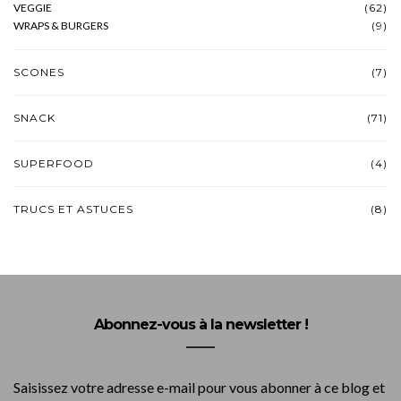
VEGGIE
(62)
WRAPS & BURGERS
(9)
SCONES
(7)
SNACK
(71)
SUPERFOOD
(4)
TRUCS ET ASTUCES
(8)
Abonnez-vous à la newsletter !
Saisissez votre adresse e-mail pour vous abonner à ce blog et