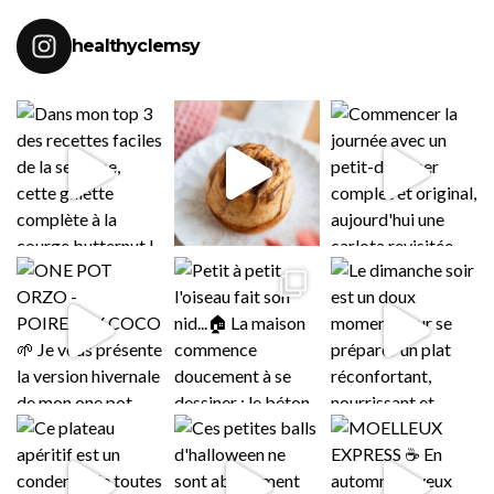
healthyclemsy