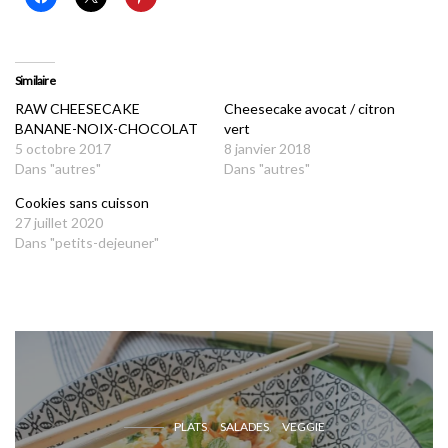
Similaire
RAW CHEESECAKE
Cheesecake avocat / citron
BANANE-NOIX-CHOCOLAT
vert
5 octobre 2017
8 janvier 2018
Dans "autres"
Dans "autres"
Cookies sans cuisson
27 juillet 2020
Dans "petits-dejeuner"
PLATS
SALADES
VEGGIE