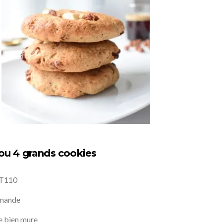
 ou 4 grands cookies
 T110
amande
e bien mure