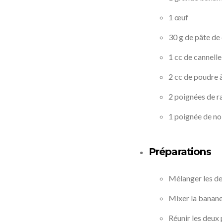
1 œuf
30 g de pâte de 
1 cc de cannell
2 cc de poudre à
2 poignées de ra
1 poignée de n
Préparations
Mélanger les deu
Mixer la banane,
Réunir les deux 