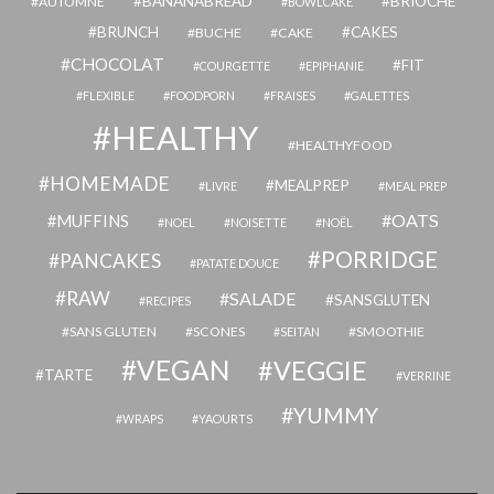
BANANABREAD
BRIOCHE
AUTOMNE
BOWLCAKE
BRUNCH
CAKES
BUCHE
CAKE
CHOCOLAT
FIT
COURGETTE
EPIPHANIE
FLEXIBLE
FOODPORN
FRAISES
GALETTES
HEALTHY
HEALTHYFOOD
HOMEMADE
MEALPREP
LIVRE
MEAL PREP
OATS
MUFFINS
NOEL
NOISETTE
NOËL
PORRIDGE
PANCAKES
PATATE DOUCE
RAW
SALADE
SANSGLUTEN
RECIPES
SANS GLUTEN
SCONES
SMOOTHIE
SEITAN
VEGAN
VEGGIE
TARTE
VERRINE
YUMMY
WRAPS
YAOURTS