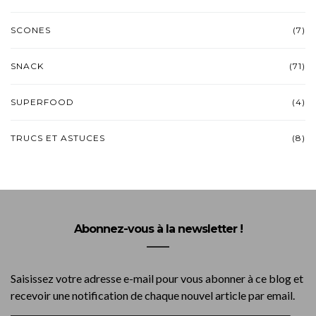
SCONES
(7)
SNACK
(71)
SUPERFOOD
(4)
TRUCS ET ASTUCES
(8)
Abonnez-vous à la newsletter !
Saisissez votre adresse e-mail pour vous abonner à ce blog et
recevoir une notification de chaque nouvel article par email.