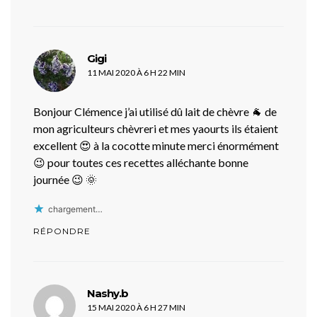
dit :
Gigi
11 MAI 2020 À 6 H 22 MIN
Bonjour Clémence j’ai utilisé dû lait de chèvre 🐐 de
mon agriculteurs chèvreri et mes yaourts ils étaient
excellent 😍 à la cocotte minute merci énormément
😉 pour toutes ces recettes alléchante bonne
journée 😉 🌞
chargement…
RÉPONDRE
dit :
Nashy.b
15 MAI 2020 À 6 H 27 MIN