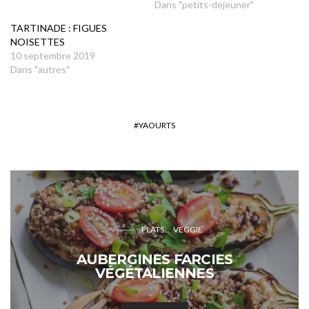
Dans "petits-dejeuner"
TARTINADE : FIGUES
NOISETTES
10 septembre 2019
Dans "autres"
YAOURTS
PLATS
VEGGIE
AUBERGINES FARCIES
VÉGÉTALIENNES