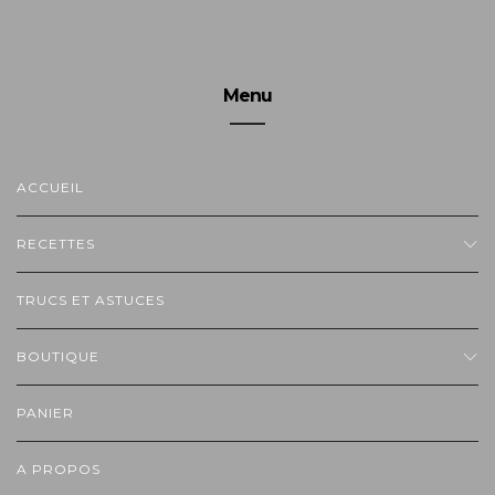
Menu
ACCUEIL
RECETTES
TRUCS ET ASTUCES
BOUTIQUE
PANIER
A PROPOS