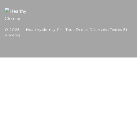
© 2025 — Healthyclemsy.fr • Tous Droits Réservés (textes Et
Photos)