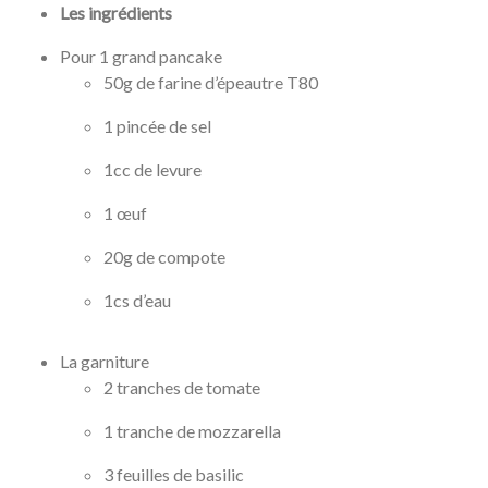
Les ingrédients
Pour 1 grand pancake
50g de farine d’épeautre T80
1 pincée de sel
1cc de levure
1 œuf
20g de compote
1cs d’eau
La garniture
2 tranches de tomate
1 tranche de mozzarella
3 feuilles de basilic