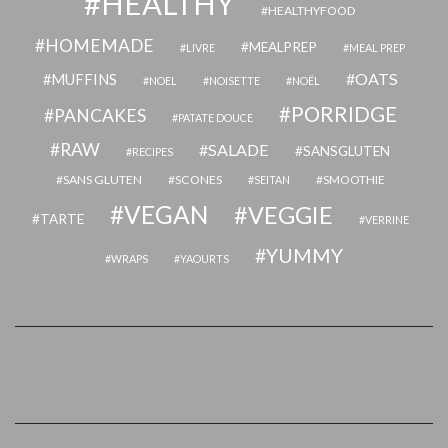
HEALTHY
HEALTHYFOOD
HOMEMADE
MEALPREP
LIVRE
MEAL PREP
OATS
MUFFINS
NOEL
NOISETTE
NOËL
PORRIDGE
PANCAKES
PATATE DOUCE
RAW
SALADE
SANSGLUTEN
RECIPES
SANS GLUTEN
SCONES
SMOOTHIE
SEITAN
VEGAN
VEGGIE
TARTE
VERRINE
YUMMY
WRAPS
YAOURTS