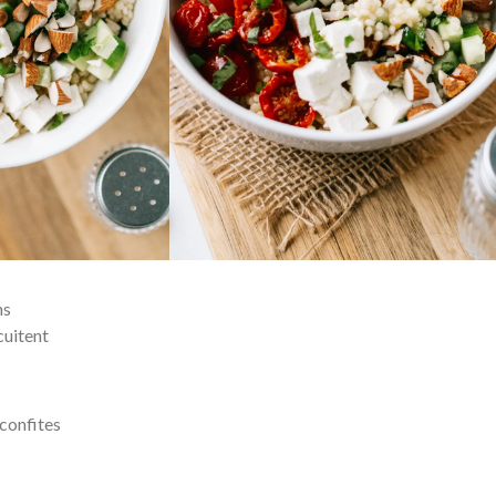
ns
cuitent
confites