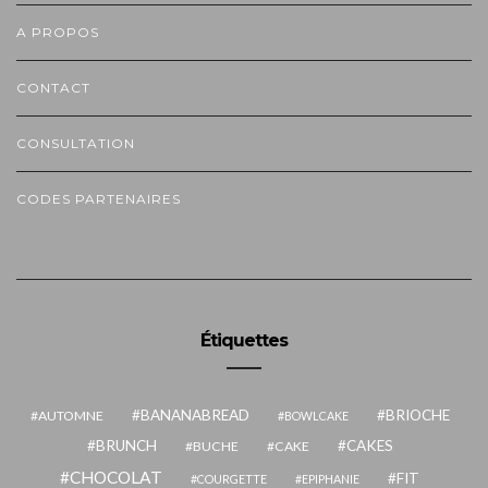
A PROPOS
CONTACT
CONSULTATION
CODES PARTENAIRES
Étiquettes
BANANABREAD
BRIOCHE
AUTOMNE
BOWLCAKE
BRUNCH
CAKES
BUCHE
CAKE
CHOCOLAT
FIT
COURGETTE
EPIPHANIE