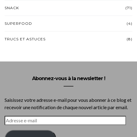
SNACK
(71)
SUPERFOOD
(4)
TRUCS ET ASTUCES
(8)
Abonnez-vous à la newsletter !
Saisissez votre adresse e-mail pour vous abonner à ce blog et
recevoir une notification de chaque nouvel article par email.
ADRESSE
E-
MAIL