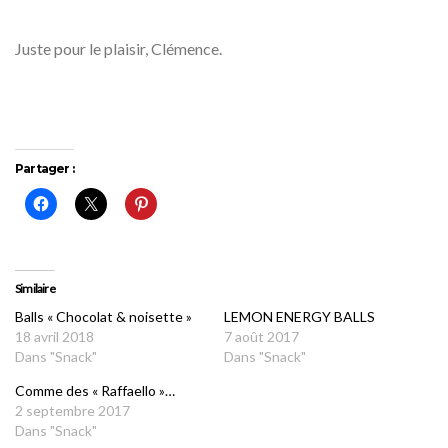
Juste pour le plaisir, Clémence.
Partager :
Similaire
Balls « Chocolat & noisette »
LEMON ENERGY BALLS
18 avril 2018
7 août 2017
Dans "Snack"
Dans "Snack"
Comme des « Raffaello »…
2 septembre 2017
Dans "Snack"