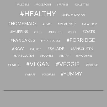
FLEXIBLE
FOODPORN
FRAISES
GALETTES
HEALTHY
HEALTHYFOOD
HOMEMADE
MEALPREP
LIVRE
MEAL PREP
OATS
MUFFINS
NOEL
NOISETTE
NOËL
PORRIDGE
PANCAKES
PATATE DOUCE
RAW
SALADE
SANSGLUTEN
RECIPES
SANS GLUTEN
SCONES
SMOOTHIE
SEITAN
VEGAN
VEGGIE
TARTE
VERRINE
YUMMY
WRAPS
YAOURTS