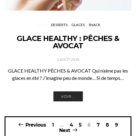
DESSERTS
GLACES
SNACK
GLACE HEALTHY : PÊCHES &
AVOCAT
2 AOÛT 2018
GLACE HEALTHY PÊCHES & AVOCAT Qui n’aime pas les
glaces en été ? J’imagine peu de monde… Si de temps…
VOIR...
Pagination
Previous
1
…
4
5
6
7
8
9
des
Next
publications