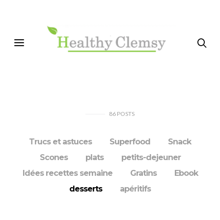
86
POSTS
Trucs et astuces
Superfood
Snack
Scones
plats
petits-dejeuner
Idées recettes semaine
Gratins
Ebook
desserts
apéritifs