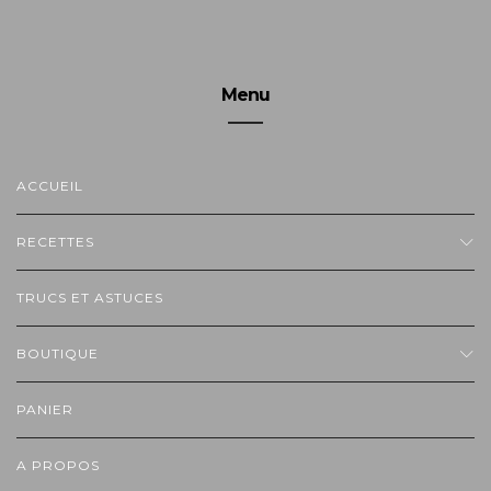
Menu
ACCUEIL
RECETTES
TRUCS ET ASTUCES
BOUTIQUE
PANIER
A PROPOS