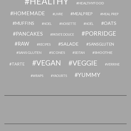
HEALTHY
HEALTHYFOOD
HOMEMADE
MEALPREP
LIVRE
MEAL PREP
OATS
MUFFINS
NOEL
NOISETTE
NOËL
PORRIDGE
PANCAKES
PATATE DOUCE
RAW
SALADE
SANSGLUTEN
RECIPES
SANS GLUTEN
SCONES
SMOOTHIE
SEITAN
VEGAN
VEGGIE
TARTE
VERRINE
YUMMY
WRAPS
YAOURTS