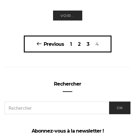
VOIR...
Pagination
Previous
1
2
3
4
des
publications
Rechercher
SEARCH
OK
FOR:
Abonnez-vous à la newsletter !