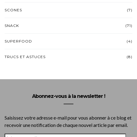
SCONES
(7)
SNACK
(71)
SUPERFOOD
(4)
TRUCS ET ASTUCES
(8)
Abonnez-vous à la newsletter !
Saisissez votre adresse e-mail pour vous abonner à ce blog et
recevoir une notification de chaque nouvel article par email.
ADRESSE