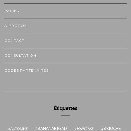
PANIER
A PROPOS
CONTACT
CONSULTATION
CODES PARTENAIRES
Étiquettes
BANANABREAD
BRIOCHE
AUTOMNE
BOWLCAKE