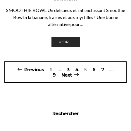
SMOOTHIE BOWL Un délicieux et rafraîchissant Smoothie
Bowl à la banane, fraises et aux myrtilles ! Une bonne
alternative pour…
VOIR...
Pagination
Previous
1
…
3
4
5
6
7
…
des
9
Next
publications
Rechercher